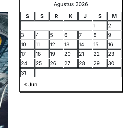
Agustus 2026
S
S
R
K
J
S
M
1
2
3
4
5
6
7
8
9
10
11
12
13
14
15
16
17
18
19
20
21
22
23
24
25
26
27
28
29
30
31
« Jun