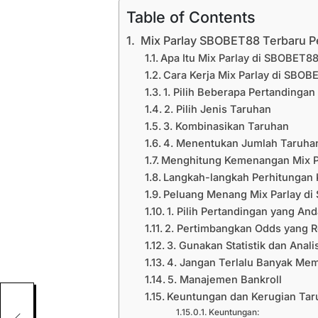
Table of Contents
Mix Parlay SBOBET88 Terbaru 
Apa Itu Mix Parlay di SBOBET8
Cara Kerja Mix Parlay di SBOB
1. Pilih Beberapa Pertandingan
2. Pilih Jenis Taruhan
3. Kombinasikan Taruhan
4. Menentukan Jumlah Taruhan
Menghitung Kemenangan Mix P
Langkah-langkah Perhitungan 
Peluang Menang Mix Parlay di 
1. Pilih Pertandingan yang An
2. Pertimbangkan Odds yang Re
3. Gunakan Statistik dan Anali
4. Jangan Terlalu Banyak Mem
5. Manajemen Bankroll
Keuntungan dan Kerugian Tar
Keuntungan: