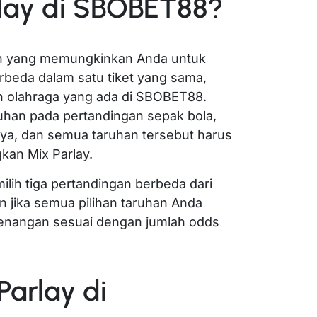
rlay di SBOBET88?
han yang memungkinkan Anda untuk
beda dalam satu tiket yang sama,
an olahraga yang ada di SBOBET88.
han pada pertandingan sepak bola,
nnya, dan semua taruhan tersebut harus
kan Mix Parlay.
lih tiga pertandingan berbeda dari
 jika semua pilihan taruhan Anda
enangan sesuai dengan jumlah odds
Parlay di