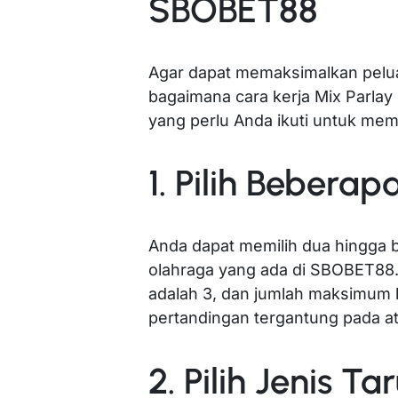
SBOBET88
Agar dapat memaksimalkan pel
bagaimana cara kerja Mix Parlay
yang perlu Anda ikuti untuk mem
1. Pilih Bebera
Anda dapat memilih dua hingga 
olahraga yang ada di SBOBET88
adalah 3, dan jumlah maksimum 
pertandingan tergantung pada 
2. Pilih Jenis T