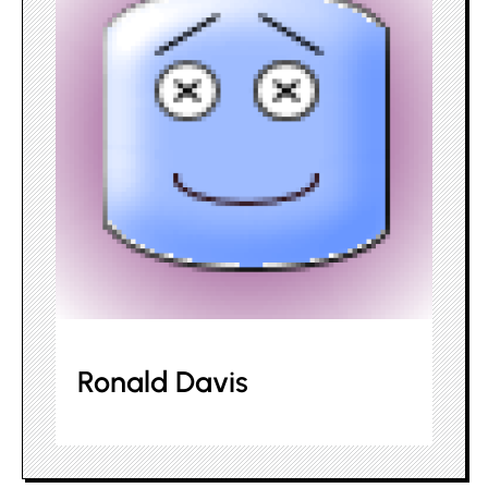
Ronald Davis