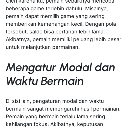
Oleh karena itu, pemain sebaiknya mencoba
beberapa game terlebih dahulu. Misalnya,
pemain dapat memilih game yang sering
memberikan kemenangan kecil. Dengan pola
tersebut, saldo bisa bertahan lebih lama.
Akibatnya, pemain memiliki peluang lebih besar
untuk melanjutkan permainan.
Mengatur Modal dan
Waktu Bermain
Di sisi lain, pengaturan modal dan waktu
bermain sangat memengaruhi hasil permainan.
Pemain yang bermain terlalu lama sering
kehilangan fokus. Akibatnya, keputusan