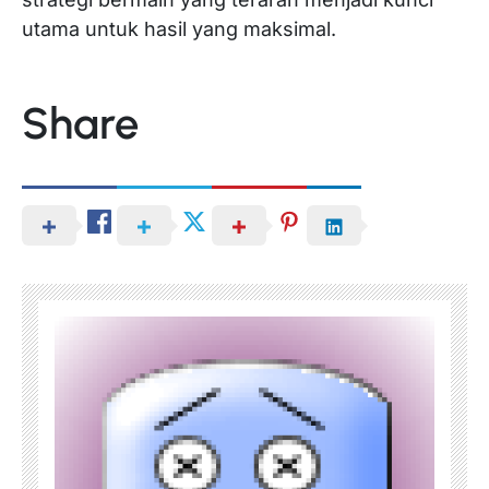
utama untuk hasil yang maksimal.
Share