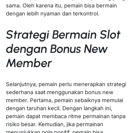
sama. Oleh karena itu, pemain bisa bermain
dengan lebih nyaman dan terkontrol.
Strategi Bermain Slot
dengan Bonus New
Member
Selanjutnya, pemain perlu menerapkan strategi
sederhana saat menggunakan bonus new
member. Pertama, pemain sebaiknya memulai
dengan taruhan kecil. Dengan langkah ini,
pemain dapat membaca ritme permainan tanpa
risiko besar. Kemudian, jika permainan
menunjukkan pola positif, pemain bisa