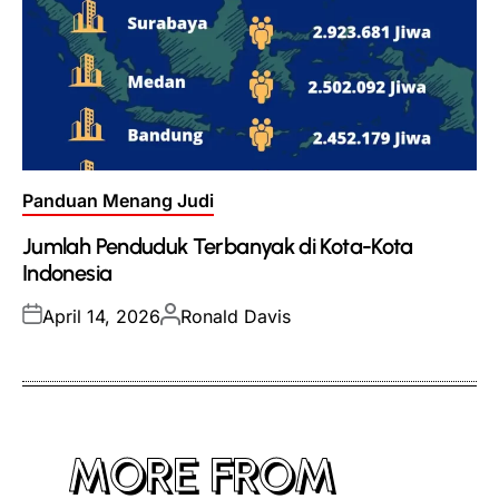
Posted
Panduan Menang Judi
in
Jumlah Penduduk Terbanyak di Kota-Kota
Indonesia
Posted
Posted
April 14, 2026
Ronald Davis
on
by
MORE FROM