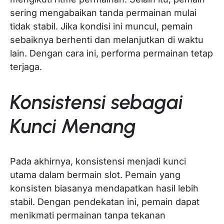
sering mengabaikan tanda permainan mulai
tidak stabil. Jika kondisi ini muncul, pemain
sebaiknya berhenti dan melanjutkan di waktu
lain. Dengan cara ini, performa permainan tetap
terjaga.
Konsistensi sebagai
Kunci Menang
Pada akhirnya, konsistensi menjadi kunci
utama dalam bermain slot. Pemain yang
konsisten biasanya mendapatkan hasil lebih
stabil. Dengan pendekatan ini, pemain dapat
menikmati permainan tanpa tekanan