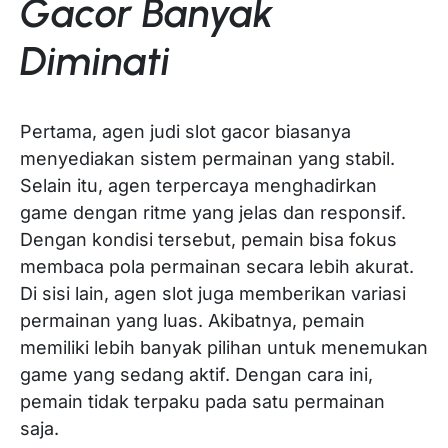
Gacor Banyak
Diminati
Pertama, agen judi slot gacor biasanya
menyediakan sistem permainan yang stabil.
Selain itu, agen terpercaya menghadirkan
game dengan ritme yang jelas dan responsif.
Dengan kondisi tersebut, pemain bisa fokus
membaca pola permainan secara lebih akurat.
Di sisi lain, agen slot juga memberikan variasi
permainan yang luas. Akibatnya, pemain
memiliki lebih banyak pilihan untuk menemukan
game yang sedang aktif. Dengan cara ini,
pemain tidak terpaku pada satu permainan
saja.