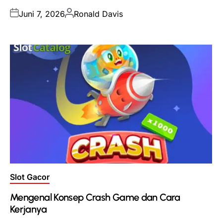
Posted
Posted
Juni 7, 2026
Ronald Davis
on
by
Posted
Slot Gacor
in
Mengenal Konsep Crash Game dan Cara
Kerjanya